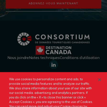
ABONNEZ-VOUS MAINTENANT
Nous joindre
Notes techniques
Conditions d’utilisation
https://www.linkedin.com/company
We use cookies to personalize content and ads, to
canada/
provide social media features and to analyze our traffic.
Consulter un autre site de Destination Canada :
We also share information about your use of our site with
our social media, advertising and analytics partners. If
you do click on the « X » to close this banner or click «
Un site officiel de Destination Canada © 2026
Accept Cookies », you are agreeing to the use of Cookies.
You can read more and adjust your Cookie choices by