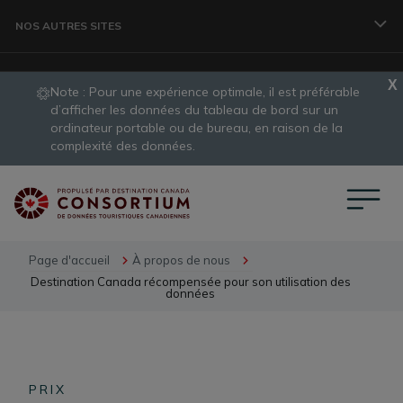
Aller au contenu principal
NOS AUTRES SITES
Note : Pour une expérience optimale, il est préférable 
VOYAGEURS
d’afficher les données du tableau de bord sur un 
ordinateur portable ou de bureau, en raison de la 
slide
complexité des données.
1
ORGANISME
of
1
CONSORTIUM DE DONNÉES
Page d'accueil
À propos de nous
Destination Canada récompensée pour son utilisation des
données
PROFESSIONNELS DES VOYAGES
DÉVELOPPEMENT DES DESTINATIONS
PRIX