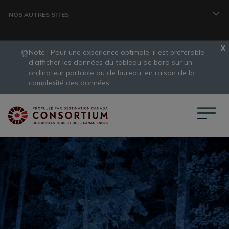
Aller au contenu principal
NOS AUTRES SITES
Note : Pour une expérience optimale, il est préférable 
VOYAGEURS
d’afficher les données du tableau de bord sur un 
ordinateur portable ou de bureau, en raison de la 
slide
complexité des données.
1
ORGANISME
of
1
CONSORTIUM DE DONNÉES
PROFESSIONNELS DES VOYAGES
DÉVELOPPEMENT DES DESTINATIONS