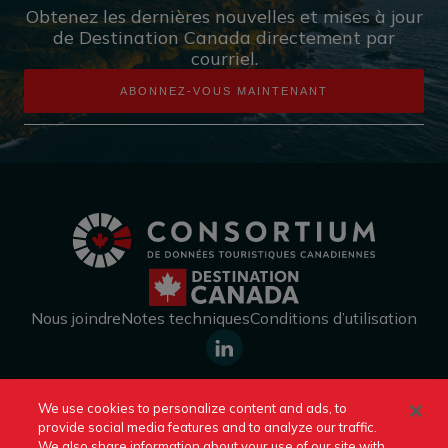
Obtenez les dernières nouvelles et mises à jour
de Destination Canada directement par
courriel.
ABONNEZ-VOUS MAINTENANT
Nous joindre
Notes techniques
Conditions d’utilisation
https://www.linkedin.com/company
We use cookies to personalize content and ads, to
canada/
provide social media features and to analyze our traffic.
Consulter un autre site de Destination Canada :
We also share information about your use of our site with