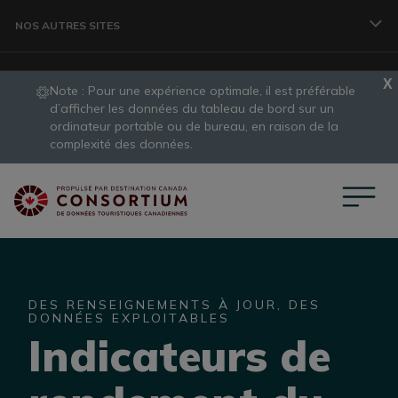
Aller au contenu principal
NOS AUTRES SITES
Note : Pour une expérience optimale, il est préférable 
VOYAGEURS
d’afficher les données du tableau de bord sur un 
ordinateur portable ou de bureau, en raison de la 
slide
complexité des données.
1
ORGANISME
of
1
CONSORTIUM DE DONNÉES
DES RENSEIGNEMENTS À JOUR, DES
PROFESSIONNELS DES VOYAGES
DONNÉES EXPLOITABLES
Indicateurs de
DÉVELOPPEMENT DES DESTINATIONS