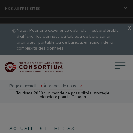
Aller au contenu principal
NOS AUTRES SITES
Note : Pour une expérience optimale, il est préférable 
VOYAGEURS
d’afficher les données du tableau de bord sur un 
ordinateur portable ou de bureau, en raison de la 
slide
complexité des données.
1
ORGANISME
of
1
CONSORTIUM DE DONNÉES
Page d'accueil
À propos de nous
Tourisme 2030 : Un monde de possibilités, stratégie
pionnière pour le Canada
PROFESSIONNELS DES VOYAGES
DÉVELOPPEMENT DES DESTINATIONS
ACTUALITÉS ET MÉDIAS