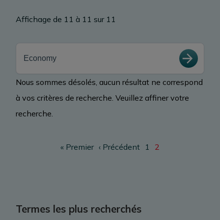
Affichage de 11 à 11 sur 11
ÉVÉNEMENTS D’AFFAIRES
MÉDIATHÈQUE
Nous sommes désolés, aucun résultat ne correspond
à vos critères de recherche. Veuillez affiner votre
ARCHIVES
recherche.
Pagination
Première page
Page précédente
Page
Page
« Premier
‹ Précédent
1
2
Termes les plus recherchés