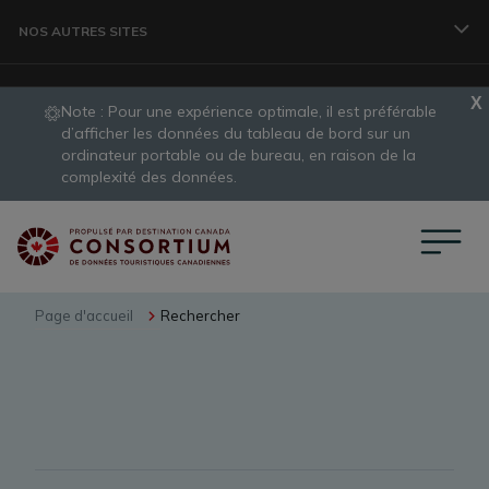
Aller au contenu principal
NOS AUTRES SITES
Note : Pour une expérience optimale, il est préférable 
VOYAGEURS
d’afficher les données du tableau de bord sur un 
ordinateur portable ou de bureau, en raison de la 
slide
complexité des données.
1
ORGANISME
of
1
CONSORTIUM DE DONNÉES
Page d'accueil
Rechercher
PROFESSIONNELS DES VOYAGES
DÉVELOPPEMENT DES DESTINATIONS