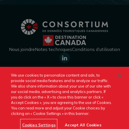
Nous joindre
Notes techniques
Conditions d’utilisation
https://www.linkedin.com/company
We use cookies to personalize content and ads, to
canada/
provide social media features and to analyze our traffic.
Consulter un autre site de Destination Canada :
We also share information about your use of our site with
our social media, advertising and analytics partners. If
you do click on the « X » to close this banner or click «
Un site officiel de Destination Canada © 2026
Accept Cookies », you are agreeing to the use of Cookies.
You can read more and adjust your Cookie choices by
clicking on « Cookie Settings » in this banner.
Cookies Settings
Accept All Cookies