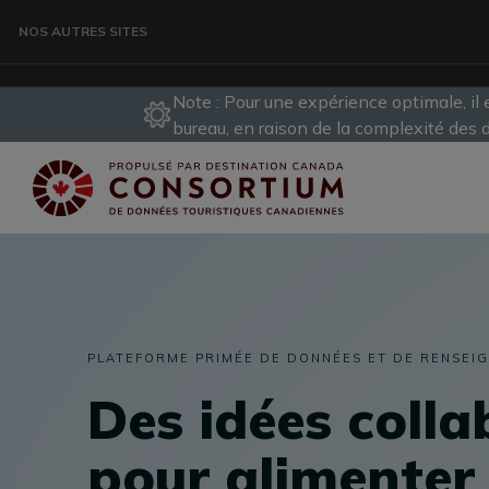
Aller au contenu principal
NOS AUTRES SITES
Note : Pour une expérience optimale, il 
VOYAGEURS
bureau, en raison de la complexité des
ORGANISME
CONSORTIUM DE DONNÉES
PLATEFORME PRIMÉE DE DONNÉES ET DE RENSEI
PROFESSIONNELS DES VOYAGES
Des idées colla
pour alimenter 
DÉVELOPPEMENT DES DESTINATIONS