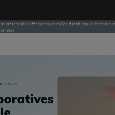
est préférable d’afficher les données du tableau de bord sur un
 données.
slide
1
of
1
GNEMENTS
boratives
le