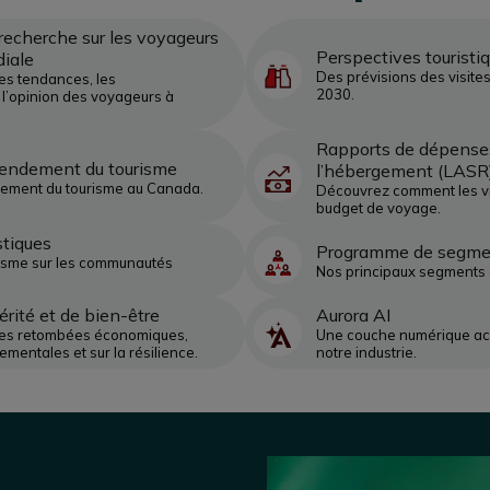
echerche sur les voyageurs
Perspectives touristi
diale
Des prévisions des visites
es tendances, les
2030.
l’opinion des voyageurs à
.
Rapports de dépenses
 rendement du tourisme
l’hébergement (LASR
ement du tourisme au Canada.
Découvrez comment les vi
budget de voyage.
stiques
Programme de segme
urisme sur les communautés
Nos principaux segments 
érité et de bien-être
Aurora AI
les retombées économiques,
Une couche numérique ac
ementales et sur la résilience.
notre industrie.